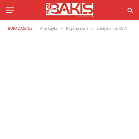
BURADASINIZ:
Ana Sayfa
Köşe Yazıları
Süleyman GİRGİN
»
»
GÜNDEM
ÖZGÜR TÜRKİYE, ÖZGÜR CHP …
16 HAZIRAN 2026
GÜNDEM
DIŞARIDAN BİZ VURALIM, İÇERİDEN SİZ
VURUN.!
11 HAZIRAN 2026
GÜNDEM
TOLEYİS İŞÇİLERİNİ DE, MADEN