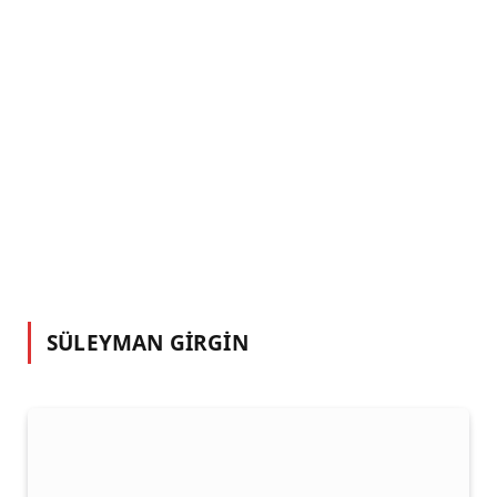
İŞÇİLERİNİ DE, ESRA IŞIK’I DA AYNI ÇARK
EZİYOR …
29 NISAN 2026
GÜNDEM
OKLUK SARAYI BİTTİ KÜLFETİ BİTMEDİ!
17 MART 2026
SÜLEYMAN GİRGİN