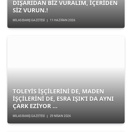
DIŞARIDAN BİZ VURALIM, İÇERİDEN
SİZ VURUN.!
MILAS BAKIŞ GAZETESI
11 HAZIRAN 2026
TOLEYİS İŞÇİLERİNİ DE, MADEN
İŞÇİLERİNİ DE, ESRA IŞIK’I DA AYNI
ÇARK EZİYOR …
MILAS BAKIŞ GAZETESI
29 NISAN 2026