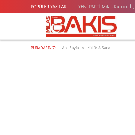
POPÜLER YAZILAR:
YENİ PARTİ Milas Kurucu İl
BURADASINIZ:
Ana Sayfa
Kültür & Sanat
»
GÜNDEM