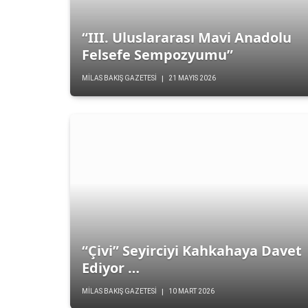
“III. Uluslararası Mavi Anadolu
Felsefe Sempozyumu”
MILAS BAKIŞ GAZETESI
21 MAYIS 2026
“Çivi” Seyirciyi Kahkahaya Davet
Ediyor …
MILAS BAKIŞ GAZETESI
10 MART 2026