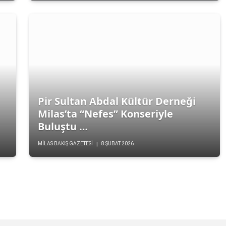
Pir Sultan Abdal Kültür Derneği
Milas’ta “Nefes” Konseriyle
Buluştu …
MILAS BAKIŞ GAZETESI
8 ŞUBAT 2026