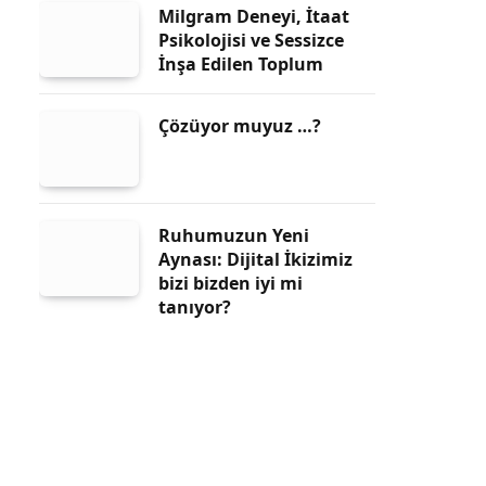
Milgram Deneyi, İtaat
Psikolojisi ve Sessizce
İnşa Edilen Toplum
Çözüyor muyuz …?
Ruhumuzun Yeni
Aynası: Dijital İkizimiz
bizi bizden iyi mi
tanıyor?