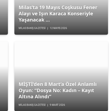
Milas’ta 19 Mayıs Coşkusu Fener
Alayı ve Işın Karaca Konseriyle
Yaşanacak …
MILAS BAKIŞ GAZETESI
12 MAYIS 2026
MİŞTİ’den 8 Mart’a Özel Anlamlı
Oyun: “Dosya No: Kadın – Kayıt
Altına Alındı”
MILAS BAKIŞ GAZETESI
9 MART 2026