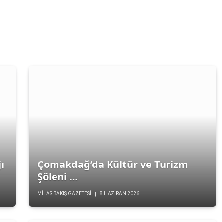
n
i Başlıyor …
ı
Çomakdağ’da Kültür ve Turizm
Şöleni …
MILAS BAKIŞ GAZETESI
8 HAZIRAN 2026