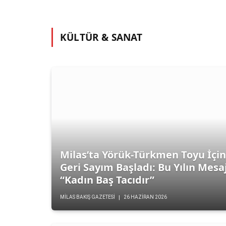
KÜLTÜR & SANAT
GÜNDEM
Milas’ta Yörük-Türkmen Toyu İçi
Çomakdağ’da Kültür Şölen
Geri Sayım Başladı: Bu Yılın Mesaj
“Kadın Baş Tacıdır”
1 HAZIRAN 2026
MILAS BAKIŞ GAZETESI
26 HAZIRAN 2026