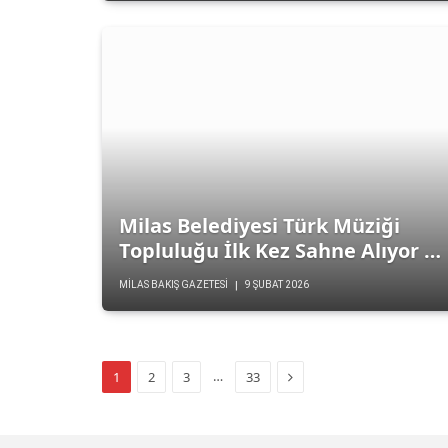
Milas Belediyesi Türk Müziği
Topluluğu İlk Kez Sahne Alıyor …
MILAS BAKIŞ GAZETESI
9 ŞUBAT 2026
Sonraki
…
1
2
3
33