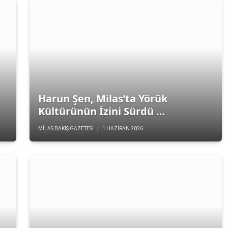
Harun Şen, Milas’ta Yörük
Kültürünün İzini Sürdü …
k Kültürünün İzini Sürdü …
MILAS BAKIŞ GAZETESI
1 HAZIRAN 2026