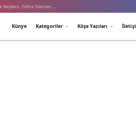
çe Başkanı: Zühra Dönmez …
Künye
Kategoriler
Köşe Yazıları
İletiş