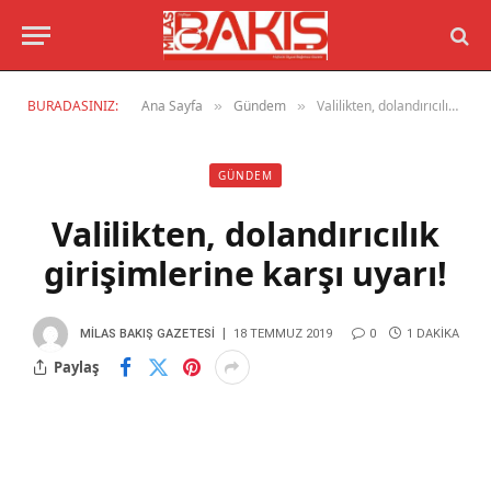
BURADASINIZ:
Ana Sayfa
Gündem
Valilikten, dolandırıcılık girişimlerine karşı uyarı!
»
»
GÜNDEM
Valilikten, dolandırıcılık
girişimlerine karşı uyarı!
MILAS BAKIŞ GAZETESI
18 TEMMUZ 2019
0
1 DAKIKA
Paylaş