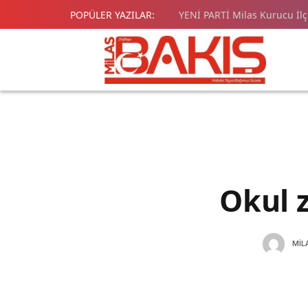
POPÜLER YAZILAR:
YENİ PARTİ Milas Kurucu İl
Okul z
MIL