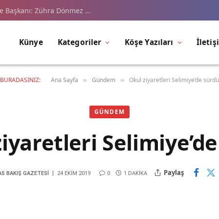
çe Başkanı: Zühra Dönmez …
Künye
Kategoriler
Köşe Yazıları
İletiş
BURADASINIZ:
Ana Sayfa
Gündem
Okul ziyaretleri Selimiye’de sürdü
»
»
GÜNDEM
iyaretleri Selimiye’d
Paylaş
AS BAKIŞ GAZETESI
24 EKIM 2019
0
1 DAKIKA