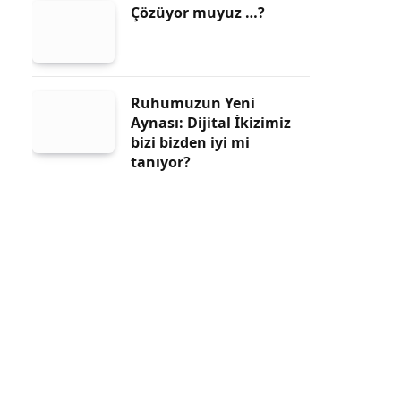
Çözüyor muyuz …?
Ruhumuzun Yeni
Aynası: Dijital İkizimiz
bizi bizden iyi mi
tanıyor?