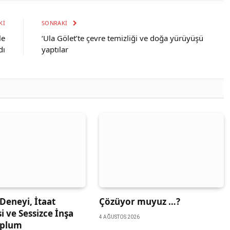
KI
SONRAKI
le
‘Ula Gölet’te çevre temizliği ve doğa yürüyüşü
dı
yaptılar
Deneyi, İtaat
Çözüyor muyuz …?
si ve Sessizce İnşa
4 AĞUSTOS 2026
oplum