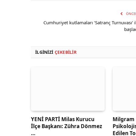
ÖNCE
Cumhuriyet kutlamaları ‘Satranç Turnuvası’ i
başla
İLGINIZI
ÇEKEBILIR
YENİ PARTİ Milas Kurucu
Milgram 
İlçe Başkanı: Zühra Dönmez
Psikoloji
…
Edilen T