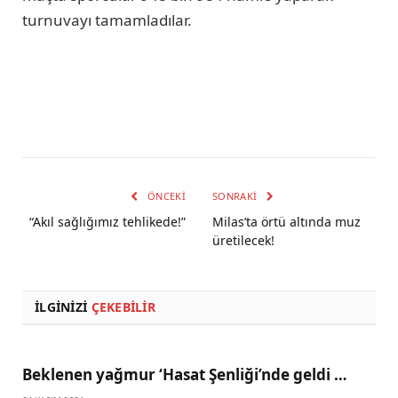
turnuvayı tamamladılar.
ÖNCEKI
SONRAKI
“Akıl sağlığımız tehlikede!”
Milas’ta örtü altında muz
üretilecek!
İLGINIZI
ÇEKEBILIR
Beklenen yağmur ‘Hasat Şenliği’nde geldi …