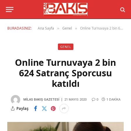
BURADASINIZ:
Ana Sayfa
Genel
Online Turnuvaya 2 bin 624 Satranç Sporcusu katıldı
»
»
GENEL
Online Turnuvaya 2 bin
624 Satranç Sporcusu
katıldı
MILAS BAKIŞ GAZETESI
21 MAYIS 2020
0
1 DAKIKA
Paylaş