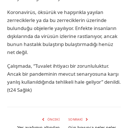
Koronavirüs, öksürük ve hapşırıkla yayılan
zerreciklerle ya da bu zerreciklerin üzerinde
bulunduğu objelerle yayılıyor. Enfekte insanların
dışkılarında da virüsün izlerine rastlanıyor, ancak
bunun hastalık bulaştırıp bulaştırmadığı henüz
net değil.
Çalışmada, “Tuvalet ihtiyacı bir zorunluluktur.
Ancak bir pandeminin mevcut senaryosuna karşı
yanlış kullanıldığında tehlikeli hale geliyor” denildi.
(t24 Sağlık)
ÖNCEKI
SONRAKI
‘Yer ayağımın altından
Gün boyunca neler neler