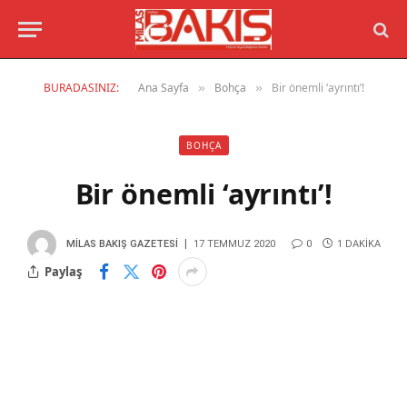
BURADASINIZ:
Ana Sayfa
Bohça
Bir önemli ‘ayrıntı’!
»
»
BOHÇA
Bir önemli ‘ayrıntı’!
MILAS BAKIŞ GAZETESI
17 TEMMUZ 2020
0
1 DAKIKA
Paylaş