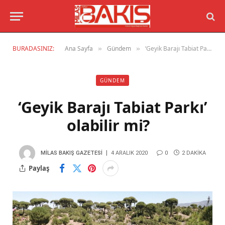
BURADASINIZ:
Ana Sayfa
Gündem
‘Geyik Barajı Tabiat Parkı’ olabilir mi?
»
»
GÜNDEM
‘Geyik Barajı Tabiat Parkı’
olabilir mi?
MILAS BAKIŞ GAZETESI
4 ARALIK 2020
0
2 DAKIKA
Paylaş