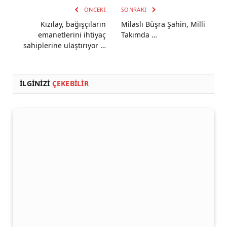
ÖNCEKI
SONRAKI
Kızılay, bağışçıların
Milaslı Büşra Şahin, Milli
emanetlerini ihtiyaç
Takımda …
sahiplerine ulaştırıyor …
İLGINIZI
ÇEKEBILIR