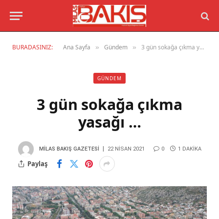
BURADASINIZ:
Ana Sayfa
Gündem
3 gün sokağa çıkma yasağı …
»
»
GÜNDEM
3 gün sokağa çıkma
yasağı …
MILAS BAKIŞ GAZETESI
22 NISAN 2021
0
1 DAKIKA
Paylaş