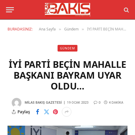
BURADASINIZ:
Ana Sayfa
Gündem
İYİ PARTİ BEÇİN MAHALLE BAŞKANI BAYRAM UYAR OLDU…
»
»
GÜNDEM
İYİ PARTİ BEÇİN MAHALLE
BAŞKANI BAYRAM UYAR
OLDU…
MILAS BAKIŞ GAZETESI
19 OCAK 2023
0
4 DAKIKA
Paylaş