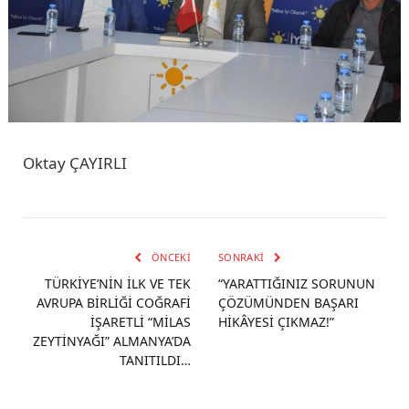
Oktay ÇAYIRLI
ÖNCEKI
SONRAKI
TÜRKİYE’NİN İLK VE TEK
“YARATTIĞINIZ SORUNUN
AVRUPA BİRLİĞİ COĞRAFİ
ÇÖZÜMÜNDEN BAŞARI
İŞARETLİ “MİLAS
HİKÂYESİ ÇIKMAZ!”
ZEYTİNYAĞI” ALMANYA’DA
TANITILDI…