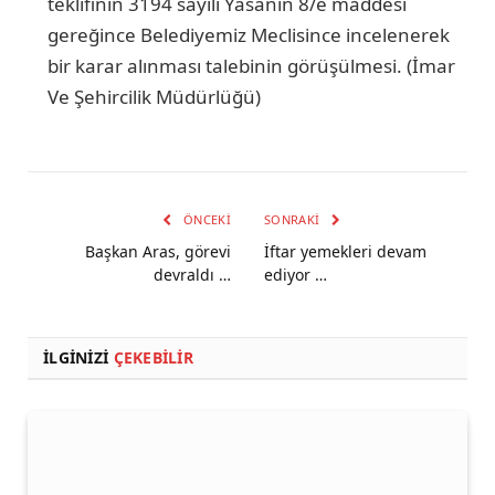
teklifinin 3194 sayılı Yasanın 8/e maddesi
gereğince Belediyemiz Meclisince incelenerek
bir karar alınması talebinin görüşülmesi. (İmar
Ve Şehircilik Müdürlüğü)
ÖNCEKI
SONRAKI
Başkan Aras, görevi
İftar yemekleri devam
devraldı …
ediyor …
İLGINIZI
ÇEKEBILIR