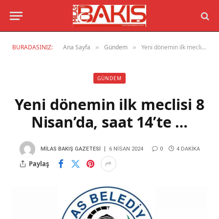
BURADASINIZ:
Ana Sayfa
Gündem
Yeni dönemin ilk meclisi 8 Nisan’da, saat 14’te …
»
»
GÜNDEM
Yeni dönemin ilk meclisi 8
Nisan’da, saat 14’te …
MILAS BAKIŞ GAZETESI
6 NISAN 2024
0
4 DAKIKA
Paylaş