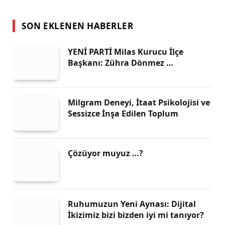
SON EKLENEN HABERLER
YENİ PARTİ Milas Kurucu İlçe
Başkanı: Zühra Dönmez …
Milgram Deneyi, İtaat Psikolojisi ve
Sessizce İnşa Edilen Toplum
Çözüyor muyuz …?
Ruhumuzun Yeni Aynası: Dijital
İkizimiz bizi bizden iyi mi tanıyor?