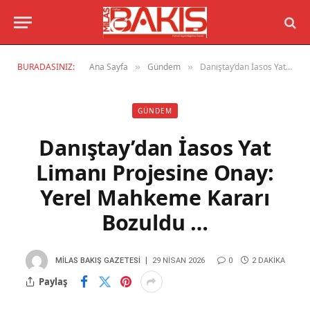
BURADASINIZ:
Ana Sayfa
Gündem
Danıştay’dan İasos Yat Limanı Projesine Onay: Yerel Mahkeme Kararı Bozuldu …
»
»
GÜNDEM
Danıştay’dan İasos Yat
Limanı Projesine Onay:
Yerel Mahkeme Kararı
Bozuldu …
MILAS BAKIŞ GAZETESI
29 NISAN 2026
0
2 DAKIKA
Paylaş