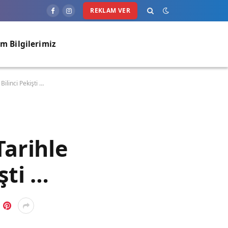
REKLAM VER
Facebook
Instagram
im Bilgilerimiz
Bilinci Pekişti …
Tarihle
şti …