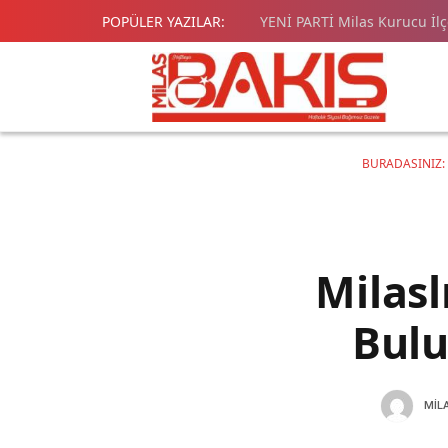
POPÜLER YAZILAR:
YENİ PARTİ Milas Kurucu İl
BURADASINIZ:
Milasl
Bulu
MIL