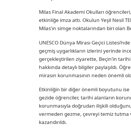
Milas Final Akademi Okulları öğrencileri, 
etkinliğe imza attı. Okulun Yeşil Nesi
Milas’ın simge noktalarından biri olan Be
UNESCO Dünya Mirası Geçici Listesi’nde y
geçmiş uygarlıkların izlerini yerinde inc
gerçekleştirilen ziyarette, Beçin’in tarih
hakkında detaylı bilgiler paylaşıldı. Öğr
mirasın korunmasının neden önemli ol
Etkinliğin bir diğer önemli boyutunu ise 
gezide öğrenciler, tarihi alanların ko
korunmasıyla doğrudan ilişkili olduğu
vermeden gezme, çevreyi temiz tutma ve
kazandırıldı.