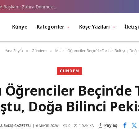
çe Başkanı: Zühra Dönmez …
Künye
Kategoriler
Köşe Yazıları
İletiş
Ana Sayfa
Gündem
Milaslı Öğrenciler Beçin’de Tarihle Buluştu, Doğa 
»
»
GÜNDEM
ı Öğrenciler Beçin’de 
ştu, Doğa Bilinci Peki
Paylaş
AS BAKIŞ GAZETESI
6 MAYIS 2026
0
1 DAKIKA