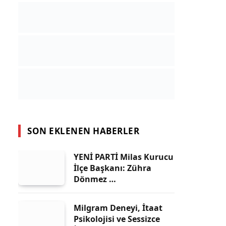
SON EKLENEN HABERLER
YENİ PARTİ Milas Kurucu
İlçe Başkanı: Zühra
Dönmez …
Milgram Deneyi, İtaat
Psikolojisi ve Sessizce