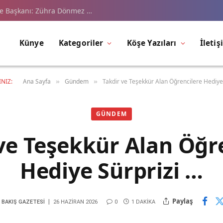
çe Başkanı: Zühra Dönmez …
Künye
Kategoriler
Köşe Yazıları
İletiş
NIZ:
Ana Sayfa
Gündem
Takdir ve Teşekkür Alan Öğrencilere Hediye
»
»
GÜNDEM
ve Teşekkür Alan Öğr
Hediye Sürprizi …
Paylaş
 BAKIŞ GAZETESI
26 HAZIRAN 2026
0
1 DAKIKA