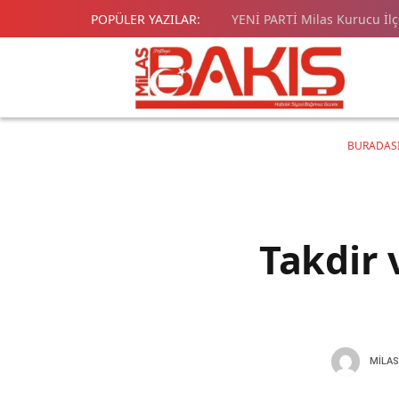
POPÜLER YAZILAR:
YENİ PARTİ Milas Kurucu İl
BURADASI
Takdir 
MILAS