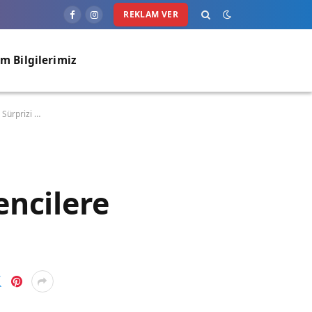
REKLAM VER
Facebook
Instagram
im Bilgilerimiz
 Sürprizi …
encilere