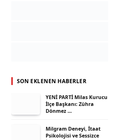
SON EKLENEN HABERLER
YENİ PARTİ Milas Kurucu
İlçe Başkanı: Zühra
Dönmez …
Milgram Deneyi, İtaat
Psikolojisi ve Sessizce