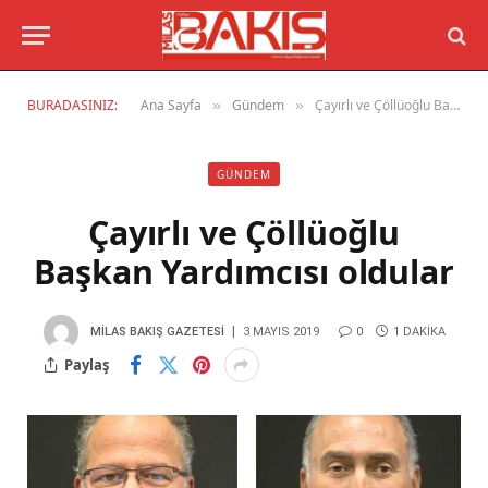
BURADASINIZ:
Ana Sayfa
Gündem
Çayırlı ve Çöllüoğlu Başkan Yardımcısı oldular
»
»
GÜNDEM
Çayırlı ve Çöllüoğlu
Başkan Yardımcısı oldular
MILAS BAKIŞ GAZETESI
3 MAYIS 2019
0
1 DAKIKA
Paylaş