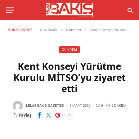
BURADASINIZ:
Ana Sayfa
Gündem
Kent Konseyi Yürütme Kurulu MİTSO’yu ziyaret etti
»
»
GÜNDEM
Kent Konseyi Yürütme
Kurulu MİTSO’yu ziyaret
etti
MILAS BAKIŞ GAZETESI
6 MART 2020
0
2 DAKIKA
Paylaş