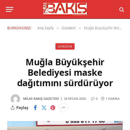
BURADASINIZ:
Ana Sayfa
Gündem
Muğla Büyükşehir Belediyesi maske dağıtımını sürdürüyor
»
»
GÜNDEM
Muğla Büyükşehir
Belediyesi maske
dağıtımını sürdürüyor
MILAS BAKIŞ GAZETESI
24 NISAN 2020
0
1 DAKIKA
Paylaş