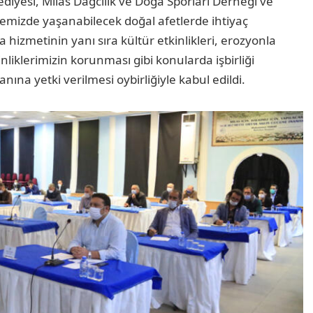
iyesi, Milas Dağcılık ve Doğa Sporları Derneği ve
lçemizde yaşanabilecek doğal afetlerde ihtiyaç
hizmetinin yanı sıra kültür etkinlikleri, erozyonla
iklerimizin korunması gibi konularda işbirliği
nına yetki verilmesi oybirliğiyle kabul edildi.