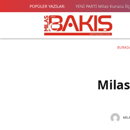
POPÜLER YAZILAR:
YENİ PARTİ Milas Kurucu İl
BURADA
Milas
MIL