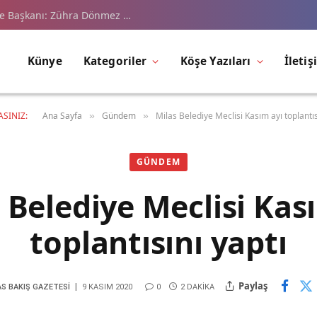
çe Başkanı: Zühra Dönmez …
Künye
Kategoriler
Köşe Yazıları
İletiş
SINIZ:
Ana Sayfa
Gündem
Milas Belediye Meclisi Kasım ayı toplantıs
»
»
GÜNDEM
 Belediye Meclisi Kas
toplantısını yaptı
Paylaş
AS BAKIŞ GAZETESI
9 KASIM 2020
0
2 DAKIKA