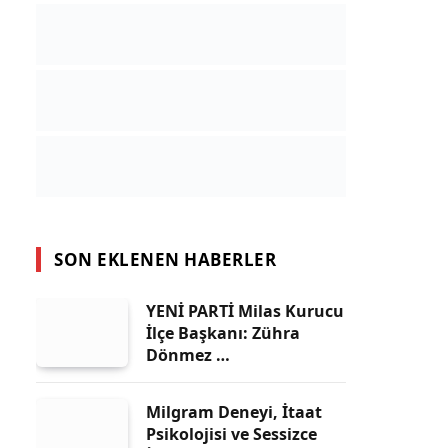
SON EKLENEN HABERLER
YENİ PARTİ Milas Kurucu
İlçe Başkanı: Zühra
Dönmez …
Milgram Deneyi, İtaat
Psikolojisi ve Sessizce