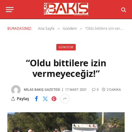
BURADASINIZ:
Ana Sayfa
Gündem
“Oldu bittilere izin vermeyeceğiz!”
»
»
GÜNDEM
“Oldu bittilere izin
vermeyeceğiz!”
MILAS BAKIŞ GAZETESI
17 MART 2021
0
2 DAKIKA
Paylaş