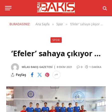
BURADASINIZ:
Ana Sayfa
Spor
‘Efeler’ sahaya çıkıyor …
»
»
SPOR
‘Efeler’ sahaya çıkıyor …
MILAS BAKIŞ GAZETESI
8 EKIM 2021
0
1 DAKIKA
Paylaş