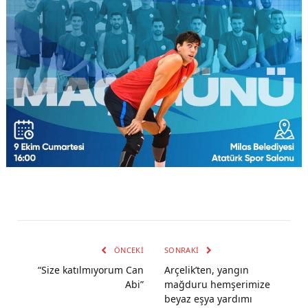
ÖNCEKI
SONRAKI
“Size katılmıyorum Can
Arçelik’ten, yangın
Abi”
mağduru hemşerimize
beyaz eşya yardımı