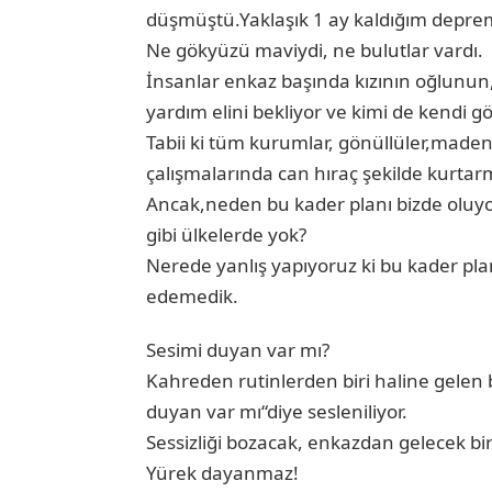
düşmüştü.Yaklaşık 1 ay kaldığım depr
Ne gökyüzü maviydi, ne bulutlar vardı.
İnsanlar enkaz başında kızının oğlunun
yardım elini bekliyor ve kimi de kendi 
Tabii ki tüm kurumlar, gönüllüler,made
çalışmalarında can hıraç şekilde kurtar
Ancak,neden bu kader planı bizde oluyo
gibi ülkelerde yok?
Nerede yanlış yapıyoruz ki bu kader pl
edemedik.
Sesimi duyan var mı?
Kahreden rutinlerden biri haline gelen b
duyan var mı“diye sesleniliyor.
Sessizliği bozacak, enkazdan gelecek bir 
Yürek dayanmaz!