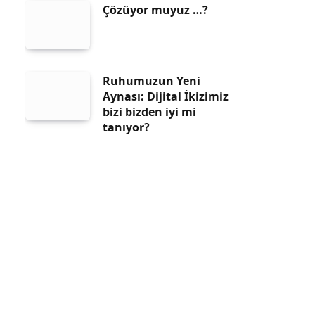
Çözüyor muyuz …?
Ruhumuzun Yeni
Aynası: Dijital İkizimiz
bizi bizden iyi mi
tanıyor?