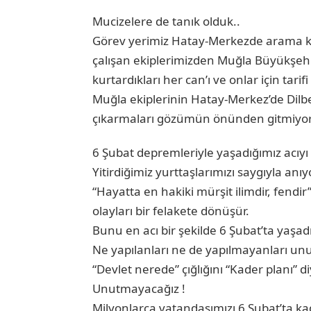
Mucizelere de tanık olduk..
Görev yerimiz Hatay-Merkezde arama ku
çalışan ekiplerimizden Muğla Büyükşehir
kurtardıkları her can’ı ve onlar için tar
Muğla ekiplerinin Hatay-Merkez’de Dilb
çıkarmaları gözümün önünden gitmiyor
6 Şubat depremleriyle yaşadığımız acıy
Yitirdiğimiz yurttaşlarımızı saygıyla anı
“Hayatta en hakiki mürşit ilimdir, fendir”
olayları bir felakete dönüşür.
Bunu en acı bir şekilde 6 Şubat’ta yaşad
Ne yapılanları ne de yapılmayanları unu
“Devlet nerede” çığlığını “Kader planı” 
Unutmayacağız !
Milyonlarca vatandaşımızı 6 Şubat’ta kad