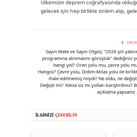
Ülkemizin deprem coğrafyasında olduğu
gelecek için hep birlikte önlem alıp, ge
ÖNCE
Sayın Mete ve Sayın Otgöz; “2026 yılı yatır
programına alınmasını görüştük” dediğiniz y
hangi yol? Ören yolu mu, çevre yolu m
Hangisi? Çevre yolu, Didim-Milas yolu ile birlik
ihale edilmemiş miydi? Ne oldu, ne değişt
Değişti mi? Yoksa siz mi yolları karıştırdınız? B
açıklama yapsanız
İLGINIZI
ÇEKEBILIR