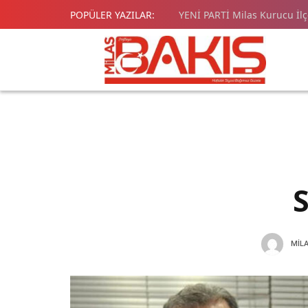
POPÜLER YAZILAR:
YENİ PARTİ Milas Kurucu İl
MILA