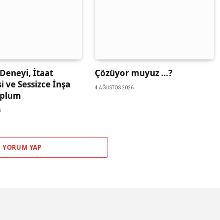
Deneyi, İtaat
Çözüyor muyuz …?
si ve Sessizce İnşa
4 AĞUSTOS 2026
oplum
6
YORUM YAP