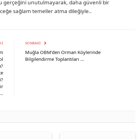
 gerçeğini unutulmayarak, daha güvenli bir
leceğe sağlam temeller atma dileğiyle..
KI
SONRAKI
ım
Muğla OBM’den Orman Köylerinde
ol
Bilgilendirme Toplantıları …
u?
te
i?
ir
 …