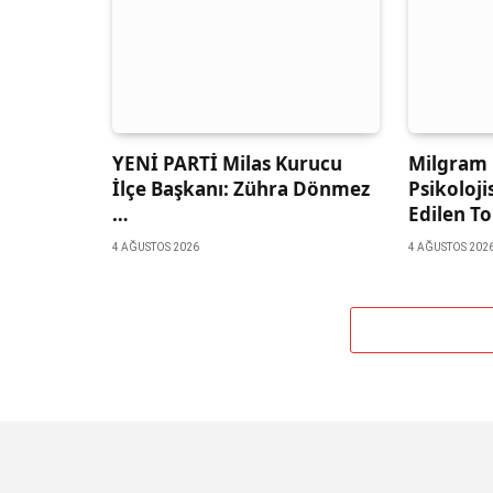
YENİ PARTİ Milas Kurucu
Milgram 
İlçe Başkanı: Zühra Dönmez
Psikoloji
…
Edilen T
4 AĞUSTOS 2026
4 AĞUSTOS 202