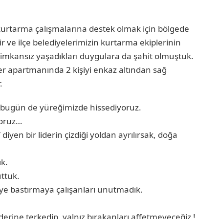
rtarma çalışmalarına destek olmak için bölgede
 ve ilçe belediyelerimizin kurtarma ekiplerinin
ifi imkansız yaşadıkları duygulara da şahit olmuştuk.
er apartmanında 2 kişiyi enkaz altından sağ
.
ı bugün de yüreğimizde hissediyoruz.
yoruz…
 diyen bir liderin çizdiği yoldan ayrılırsak, doğa
ık.
ttuk.
diye bastırmaya çalışanları unutmadık.
erine terkedip, yalnız bırakanları affetmeyeceğiz !