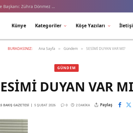
çe Başkanı: Zühra Dönmez …
Künye
Kategoriler
Köşe Yazıları
İletiş
BURADASINIZ:
Ana Sayfa
Gündem
SESİMİ DUYAN VAR MI?
»
»
GÜNDEM
SESİMİ DUYAN VAR MI
Paylaş
S BAKIŞ GAZETESI
5 ŞUBAT 2026
0
2 DAKIKA