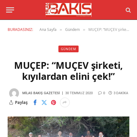
BURADASINIZ:
Ana Sayfa
Gündem
MUÇEP: “MUÇEV şirketi, kıyılardan elini çek!”
»
»
GÜNDEM
MUÇEP: “MUÇEV şirketi,
kıyılardan elini çek!”
MILAS BAKIŞ GAZETESI
30 TEMMUZ 2020
0
3 DAKIKA
Paylaş