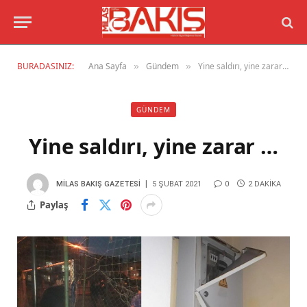
BURADASINIZ:
Ana Sayfa
Gündem
Yine saldırı, yine zarar …
»
»
GÜNDEM
Yine saldırı, yine zarar …
MILAS BAKIŞ GAZETESI
5 ŞUBAT 2021
0
2 DAKIKA
Paylaş