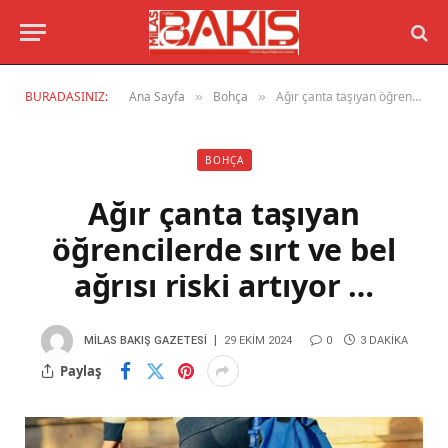
BURADASINIZ:
Ana Sayfa
Bohça
Ağır çanta taşıyan öğrencilerde sırt ve bel ağrısı riski artıyor …
»
»
BOHÇA
Ağır çanta taşıyan
öğrencilerde sırt ve bel
ağrısı riski artıyor …
MILAS BAKIŞ GAZETESI
29 EKIM 2024
0
3 DAKIKA
Paylaş