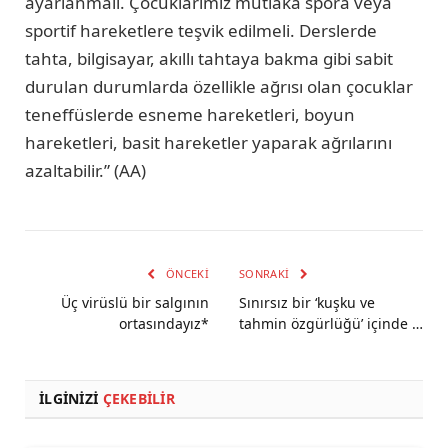
ayarlanmalı. Çocuklarımız mutlaka spora veya
sportif hareketlere teşvik edilmeli. Derslerde
tahta, bilgisayar, akıllı tahtaya bakma gibi sabit
durulan durumlarda özellikle ağrısı olan çocuklar
teneffüslerde esneme hareketleri, boyun
hareketleri, basit hareketler yaparak ağrılarını
azaltabilir.” (AA)
ÖNCEKI
SONRAKI
Üç virüslü bir salgının
Sınırsız bir ‘kuşku ve
ortasındayız*
tahmin özgürlüğü’ içinde …
İLGINIZI
ÇEKEBILIR