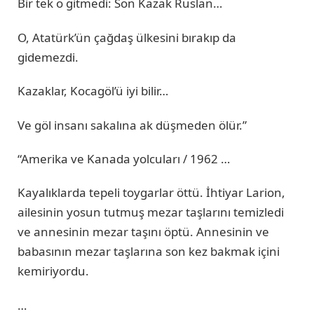
Bir tek o gitmedi: Son Kazak Ruslan…
O, Atatürk’ün çağdaş ülkesini bırakıp da
gidemezdi.
Kazaklar, Kocagöl’ü iyi bilir…
Ve göl insanı sakalına ak düşmeden ölür.”
“Amerika ve Kanada yolcuları / 1962 …
Kayalıklarda tepeli toygarlar öttü. İhtiyar Larion,
ailesinin yosun tutmuş mezar taşlarını temizledi
ve annesinin mezar taşını öptü. Annesinin ve
babasının mezar taşlarına son kez bakmak içini
kemiriyordu.
…