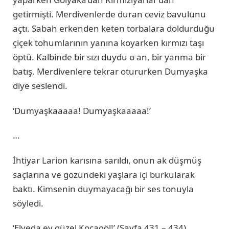
getirmişti. Merdivenlerde duran ceviz bavulunu
açtı. Sabah erkenden keten torbalara doldurduğu
çiçek tohumlarının yanına koyarken kırmızı taşı
öptü. Kalbinde bir sızı duydu o an, bir yanma bir
batış. Merdivenlere tekrar otururken Dumyaşka
diye seslendi.
‘Dumyaşkaaaaa! Dumyaşkaaaaa!’
…
İhtiyar Larion karısına sarıldı, onun ak düşmüş
saçlarına ve gözündeki yaşlara içi burkularak
baktı. Kimsenin duymayacağı bir ses tonuyla
söyledi.
‘Elveda ey güzel Kocagöl!’ (Sayfa 431 – 434)