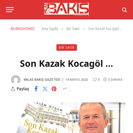
BURADASINIZ:
Ana Sayfa
Bir Satır
Son Kazak Kocagöl …
»
»
BIR SATIR
Son Kazak Kocagöl …
MILAS BAKIŞ GAZETESI
18 MAYIS 2026
0
5 DAKIKA
Paylaş