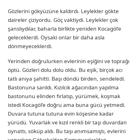
Gözlerini gökyüzüne kaldırdı. Leylekler gökte
daireler çiziyordu. Göç vaktiydi. Leylekler çok
şanslıydılar, baharla birlikte yeniden Kocagöl’e
geleceklerdi. Oysaki onlar bir daha asla
dönmeyeceklerdi.
Yerinden doğrulurken evlerinin eşiğini ve toprağı
öptü. Gözleri dolu dolu oldu. Bu eşik, birçok acı
tatlı anıya şahitti. Başı döndü birden, sendeledi.
Bastonuna sarıldı. Kızılcık ağacından yapılma
bastonunu elinden fırlatıp, yürümek, koşmak
istedi Kocagöl’e doğru ama buna gücü yetmedi.
Duvara tutuna tutuna evin köşesine kadar
yürüdü. Yuvarlak ve kızıl renkli bir taşı duvardan
oynattı, söküp aldı. Bu taşı anımsamıştı, evlerini
yaparken Gölyaka’dan Kırmızıyarlar’dan