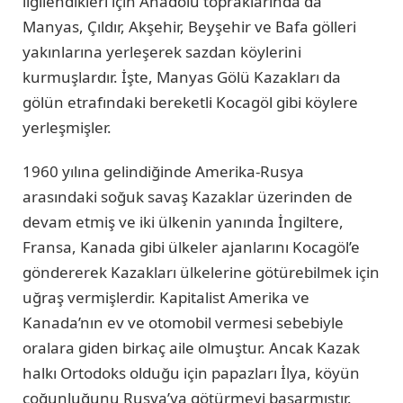
ilgilendikleri için Anadolu topraklarında da
Manyas, Çıldır, Akşehir, Beyşehir ve Bafa gölleri
yakınlarına yerleşerek sazdan köylerini
kurmuşlardır. İşte, Manyas Gölü Kazakları da
gölün etrafındaki bereketli Kocagöl gibi köylere
yerleşmişler.
1960 yılına gelindiğinde Amerika-Rusya
arasındaki soğuk savaş Kazaklar üzerinden de
devam etmiş ve iki ülkenin yanında İngiltere,
Fransa, Kanada gibi ülkeler ajanlarını Kocagöl’e
göndererek Kazakları ülkelerine götürebilmek için
uğraş vermişlerdir. Kapitalist Amerika ve
Kanada’nın ev ve otomobil vermesi sebebiyle
oralara giden birkaç aile olmuştur. Ancak Kazak
halkı Ortodoks olduğu için papazları İlya, köyün
çoğunluğunu Rusya’ya götürmeyi başarmıştır.