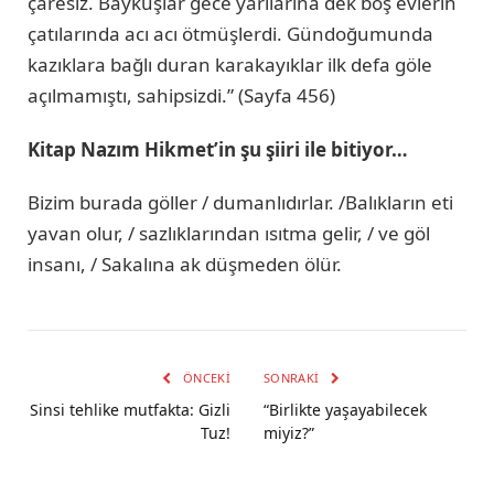
çaresiz. Baykuşlar gece yarılarına dek boş evlerin
çatılarında acı acı ötmüşlerdi. Gündoğumunda
kazıklara bağlı duran karakayıklar ilk defa göle
açılmamıştı, sahipsizdi.” (Sayfa 456)
Kitap Nazım Hikmet’in şu şiiri ile bitiyor…
Bizim burada göller / dumanlıdırlar. /Balıkların eti
yavan olur, / sazlıklarından ısıtma gelir, / ve göl
insanı, / Sakalına ak düşmeden ölür.
ÖNCEKI
SONRAKI
Sinsi tehlike mutfakta: Gizli
“Birlikte yaşayabilecek
Tuz!
miyiz?”