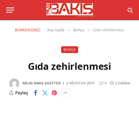
BURADASINIZ:
Ana Sayfa
Bohça
Gıda zehirlenmesi
»
»
BOHÇA
Gıda zehirlenmesi
MILAS BAKIŞ GAZETESI
2 AĞUSTOS 2019
0
2 DAKIKA
Paylaş