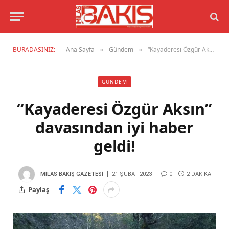
BURADASINIZ:
Ana Sayfa
Gündem
“Kayaderesi Özgür Aksın” davasından iyi haber geldi!
»
»
GÜNDEM
“Kayaderesi Özgür Aksın”
davasından iyi haber
geldi!
MILAS BAKIŞ GAZETESI
21 ŞUBAT 2023
0
2 DAKIKA
Paylaş