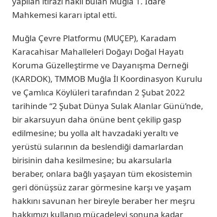
yapılan itirazı haklı bulan Muğla 1. İdare
Mahkemesi kararı iptal etti.
Muğla Çevre Platformu (MUÇEP), Karadam
Karacahisar Mahalleleri Doğayı Doğal Hayatı
Koruma Güzelleştirme ve Dayanışma Derneği
(KARDOK), TMMOB Muğla İl Koordinasyon Kurulu
ve Çamlıca Köylüleri tarafından 2 Şubat 2022
tarihinde “2 Şubat Dünya Sulak Alanlar Günü’nde,
bir akarsuyun daha önüne bent çekilip gasp
edilmesine; bu yolla alt havzadaki yeraltı ve
yerüstü sularının da beslendiği damarlardan
birisinin daha kesilmesine; bu akarsularla
beraber, onlara bağlı yaşayan tüm ekosistemin
geri dönüşsüz zarar görmesine karşı ve yaşam
hakkını savunan her bireyle beraber her meşru
hakkımızı kullanıp mücadeleyi sonuna kadar