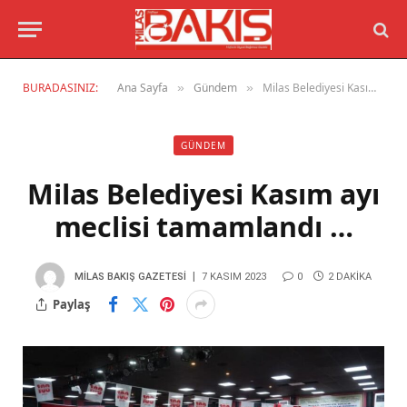
BURADASINIZ:
Ana Sayfa
Gündem
Milas Belediyesi Kasım ayı meclisi tamamlandı …
»
»
GÜNDEM
Milas Belediyesi Kasım ayı
meclisi tamamlandı …
MILAS BAKIŞ GAZETESI
7 KASIM 2023
0
2 DAKIKA
Paylaş