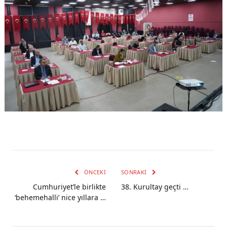
ÖNCEKI
SONRAKI
Cumhuriyet’le birlikte
38. Kurultay geçti …
‘behemehalli’ nice yıllara …